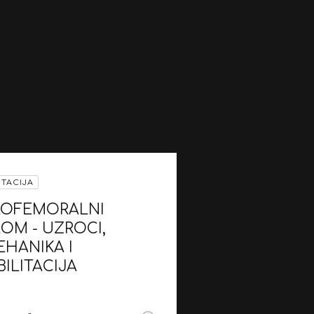
ITACIJA
LOFEMORALNI
OM - UZROCI,
HANIKA I
ILITACIJA