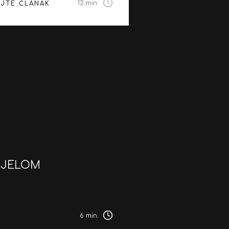
12 min.
AJTE ČLANAK
TIJELOM
6 min.