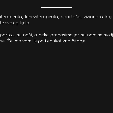
oterapeuta, kineziterapeuta, sportaša, vizionara koj
e svojeg tijela.
rtalu su naši, a neke prenosimo jer su nam se svidje
e. Želimo vam lijepo i edukativno čitanje.