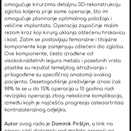
omogućuje kirurzima detaljnu 3D-rekonstrukciju
zgloba koljena prije same operacije, što im
omogućuje planiranje optimalnog položaja i
veličine implantata. Operacija započinje malim
rezom kroz koji kirurg uklanja oštećenu hrskavicu
i kost. Zatim se postavljaju femoralne i tibijalne
komponente koje zamjenjuju oštećeni dio zgloba.
Ove komponente, često izrađene od
visokokvalitetnih legura metala i posebnih vrsta
plastike su rezultat temeljitog istraživanja i
prilagođene su specifičnoj anatomiji svakog
pacijenta. Desetogodišnje preživljenje iznosi čak
98% te se u do 15% operacija u 10 godina radi
revizijska operacija zbog nekolicine komplikacija,
između kojih je najčešća progresija osteoartritisa
kontralateralnog odjeljka.
Autor
ovog rada je
Dominik Piršljin
, a link na
njegov cijeli diplomski rad možete pronaći na