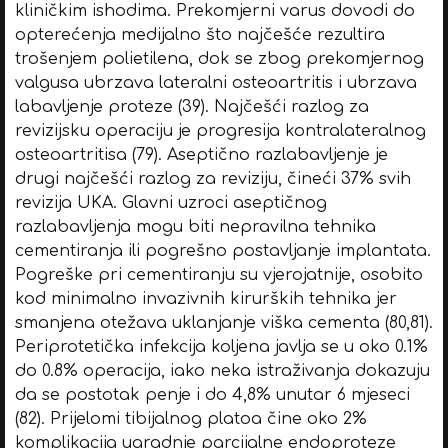
kliničkim ishodima. Prekomjerni varus dovodi do
opterećenja medijalno što najčešće rezultira
trošenjem polietilena, dok se zbog prekomjernog
valgusa ubrzava lateralni osteoartritis i ubrzava
labavljenje proteze (39). Najčešći razlog za
revizijsku operaciju je progresija kontralateralnog
osteoartritisa (79). Aseptično razlabavljenje je
drugi najčešći razlog za reviziju, čineći 37% svih
revizija UKA. Glavni uzroci aseptičnog
razlabavljenja mogu biti nepravilna tehnika
cementiranja ili pogrešno postavljanje implantata.
Pogreške pri cementiranju su vjerojatnije, osobito
kod minimalno invazivnih kirurških tehnika jer
smanjena otežava uklanjanje viška cementa (80,81).
Periprotetička infekcija koljena javlja se u oko 0.1%
do 0.8% operacija, iako neka istraživanja dokazuju
da se postotak penje i do 4,8% unutar 6 mjeseci
(82). Prijelomi tibijalnog platoa čine oko 2%
komplikacija ugradnje parcijalne endoproteze