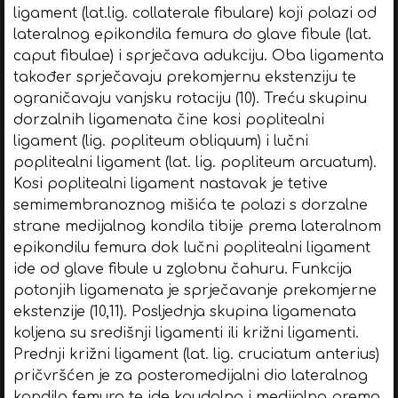
ligament (lat.lig. collaterale fibulare) koji polazi od
lateralnog epikondila femura do glave fibule (lat.
caput fibulae) i sprječava adukciju. Oba ligamenta
također sprječavaju prekomjernu ekstenziju te
ograničavaju vanjsku rotaciju (10). Treću skupinu
dorzalnih ligamenata čine kosi poplitealni
ligament (lig. popliteum obliquum) i lučni
poplitealni ligament (lat. lig. popliteum arcuatum).
Kosi poplitealni ligament nastavak je tetive
semimembranoznog mišića te polazi s dorzalne
strane medijalnog kondila tibije prema lateralnom
epikondilu femura dok lučni poplitealni ligament
ide od glave fibule u zglobnu čahuru. Funkcija
potonjih ligamenata je sprječavanje prekomjerne
ekstenzije (10,11). Posljednja skupina ligamenata
koljena su središnji ligamenti ili križni ligamenti.
Prednji križni ligament (lat. lig. cruciatum anterius)
pričvršćen je za posteromedijalni dio lateralnog
kondila femura te ide kaudalno i medijalno prema