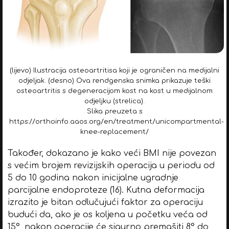
(lijevo) Ilustracija osteoartritisa koji je ograničen na medijalni
odjeljak. (desno) Ova rendgenska snimka prikazuje teški
osteoartritis s degeneracijom kost na kost u medijalnom
odjeljku (strelica).
Slika preuzeta s
https://orthoinfo.aaos.org/en/treatment/unicompartmental-
knee-replacement/
Također, dokazano je kako veći BMI nije povezan
s većim brojem revizijskih operacija u periodu od
5 do 10 godina nakon inicijalne ugradnje
parcijalne endoproteze (16). Kutna deformacija
izrazito je bitan odlučujući faktor za operaciju
budući da, ako je os koljena u početku veća od
15°, nakon operacije će sigurno premašiti 8° do