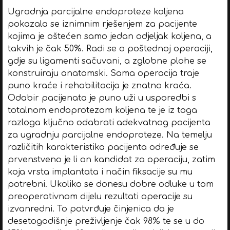
Ugradnja parcijalne endoproteze koljena
pokazala se iznimnim rješenjem za pacijente
kojima je oštećen samo jedan odjeljak koljena, a
takvih je čak 50%. Radi se o poštednoj operaciji,
gdje su ligamenti sačuvani, a zglobne plohe se
konstruiraju anatomski. Sama operacija traje
puno kraće i rehabilitacija je znatno kraća.
Odabir pacijenata je puno uži u usporedbi s
totalnom endoprotezom koljena te je iz toga
razloga ključno odabrati adekvatnog pacijenta
za ugradnju parcijalne endoproteze. Na temelju
različitih karakteristika pacijenta određuje se
prvenstveno je li on kandidat za operaciju, zatim
koja vrsta implantata i način fiksacije su mu
potrebni. Ukoliko se donesu dobre odluke u tom
preoperativnom dijelu rezultati operacije su
izvanredni. To potvrđuje činjenica da je
desetogodišnje preživljenje čak 98% te se u do