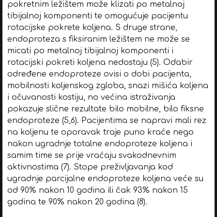
pokretnim ležištem može klizati po metalnoj
tibijalnoj komponenti te omogućuje pacijentu
rotacijske pokrete koljena. S druge strane,
endoproteza s fiksiranim ležištem ne može se
micati po metalnoj tibijalnoj komponenti i
rotacijski pokreti koljena nedostaju (5). Odabir
određene endoproteze ovisi o dobi pacijenta,
mobilnosti koljenskog zgloba, snazi mišića koljena
i očuvanosti kostiju, no većina istraživanja
pokazuje slične rezultate bilo mobilne, bilo fiksne
endoproteze (5,6). Pacijentima se napravi mali rez
na koljenu te oporavak traje puno kraće nego
nakon ugradnje totalne endoproteze koljena i
samim time se prije vraćaju svakodnevnim
aktivnostima (7). Stope preživljavanja kod
ugradnje parcijalne endoproteze koljena veće su
od 90% nakon 10 godina ili čak 93% nakon 15
godina te 90% nakon 20 godina (8).