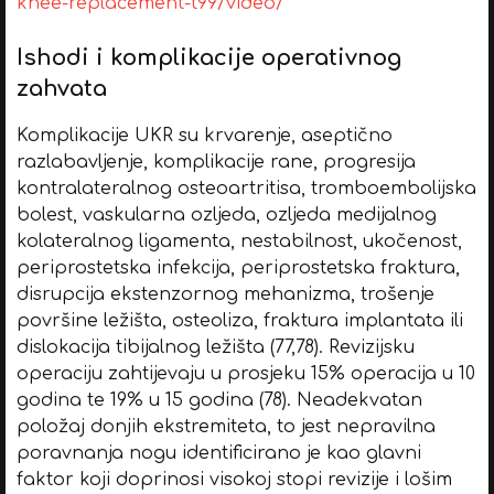
knee-replacement-t99/video/
Ishodi i komplikacije operativnog
zahvata
Komplikacije UKR su krvarenje, aseptično
razlabavljenje, komplikacije rane, progresija
kontralateralnog osteoartritisa, tromboembolijska
bolest, vaskularna ozljeda, ozljeda medijalnog
kolateralnog ligamenta, nestabilnost, ukočenost,
periprostetska infekcija, periprostetska fraktura,
disrupcija ekstenzornog mehanizma, trošenje
površine ležišta, osteoliza, fraktura implantata ili
dislokacija tibijalnog ležišta (77,78). Revizijsku
operaciju zahtijevaju u prosjeku 15% operacija u 10
godina te 19% u 15 godina (78). Neadekvatan
položaj donjih ekstremiteta, to jest nepravilna
poravnanja nogu identificirano je kao glavni
faktor koji doprinosi visokoj stopi revizije i lošim