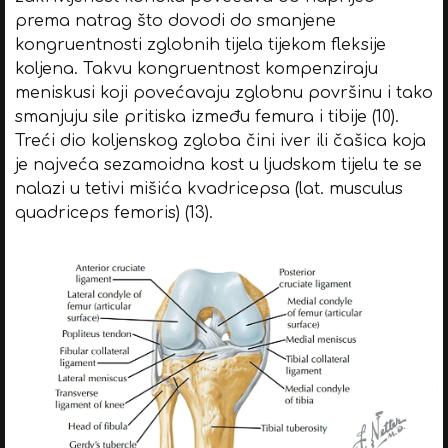
prema natrag što dovodi do smanjene
kongruentnosti zglobnih tijela tijekom fleksije
koljena. Takvu kongruentnost kompenziraju
meniskusi koji povećavaju zglobnu površinu i tako
smanjuju sile pritiska između femura i tibije (10).
Treći dio koljenskog zgloba čini iver ili čašica koja
je najveća sezamoidna kost u ljudskom tijelu te se
nalazi u tetivi mišića kvadricepsa (lat. musculus
quadriceps femoris) (13).