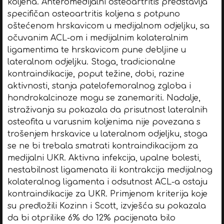
koljena. Anteromedijalni osteoartritis predstavlja
specifičan osteoartritis koljena s potpuno
oštećenom hrskavicom u medijalnom odjeljku, sa
očuvanim ACL-om i medijalnim kolateralnim
ligamentima te hrskavicom pune debljine u
lateralnom odjeljku. Stoga, tradicionalne
kontraindikacije, poput težine, dobi, razine
aktivnosti, stanja patelofemoralnog zgloba i
hondrokalcinoze mogu se zanemariti. Nadalje,
istraživanja su pokazala da prisutnost lateralnih
osteofita u varusnim koljenima nije povezana s
trošenjem hrskavice u lateralnom odjeljku, stoga
se ne bi trebala smatrati kontraindikacijom za
medijalni UKR. Aktivna infekcija, upalne bolesti,
nestabilnost ligamenata ili kontrakcija medijalnog
kolateralnog ligamenta i odsutnost ACL-a ostaju
kontraindikacije za UKR. Primjenom kriterija koje
su predložili Kozinn i Scott, izvješća su pokazala
da bi otprilike 6% do 12% pacijenata bilo