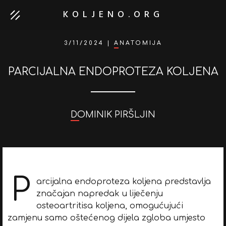
KOLJENO.ORG
3/11/2024
|
ANATOMIJA
PARCIJALNA ENDOPROTEZA KOLJENA
DOMINIK PIRŠLJIN
P
arcijalna endoproteza koljena predstavlja
značajan napredak u liječenju
osteoartritisa koljena, omogućujući
zamjenu samo oštećenog dijela zgloba umjesto