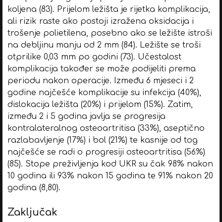
koljena (83). Prijelom ležišta je rijetka komplikacija,
ali rizik raste ako postoji izražena oksidacija i
trošenje polietilena, posebno ako se ležište istroši
na debljinu manju od 2 mm (84). Ležište se troši
otprilike 0,03 mm po godini (73). Učestalost
komplikacija također se može podijeliti prema
periodu nakon operacije. Između 6 mjeseci i 2
godine najčešće komplikacije su infekcija (40%),
dislokacija ležišta (20%) i prijelom (15%). Zatim,
između 2 i 5 godina javlja se progresija
kontralateralnog osteoartritisa (33%), aseptično
razlabavljenje (17%) i bol (21%) te kasnije od tog
najčešće se radi o progresiji osteoartritisa (56%)
(85). Stope preživljenja kod UKR su čak 98% nakon
10 godina ili 93% nakon 15 godina te 91% nakon 20
godina (8,80).
Zaključak