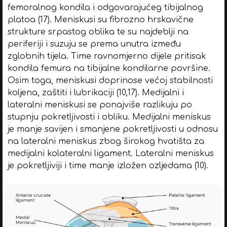
femoralnog kondila i odgovarajućeg tibijalnog
platoa (17). Meniskusi su fibrozno hrskavične
strukture srpastog oblika te su najdeblji na
periferiji i suzuju se prema unutra između
zglobnih tijela. Time ravnomjerno dijele pritisak
kondila femura na tibijalne kondilarne površine.
Osim toga, meniskusi doprinose većoj stabilnosti
koljena, zaštiti i lubrikaciji (10,17). Medijalni i
lateralni meniskusi se ponajviše razlikuju po
stupnju pokretljivosti i obliku. Medijalni meniskus
je manje savijen i smanjene pokretljivosti u odnosu
na lateralni meniskus zbog širokog hvatišta za
medijalni kolateralni ligament. Lateralni meniskus
je pokretljiviji i time manje izložen ozljedama (10).