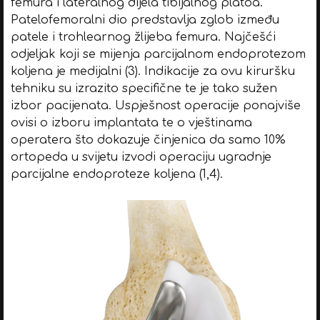
femura i lateralnog dijela tibijalnog platoa.
Patelofemoralni dio predstavlja zglob između
patele i trohlearnog žlijeba femura. Najčešći
odjeljak koji se mijenja parcijalnom endoprotezom
koljena je medijalni (3). Indikacije za ovu kiruršku
tehniku su izrazito specifične te je tako sužen
izbor pacijenata. Uspješnost operacije ponajviše
ovisi o izboru implantata te o vještinama
operatera što dokazuje činjenica da samo 10%
ortopeda u svijetu izvodi operaciju ugradnje
parcijalne endoproteze koljena (1,4).