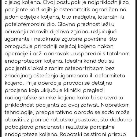
cijelog koljena. Ovaj postupak je najprikladniji za
pacijente kod kojih je osteoartritis ograničen na
jedan odjeljak koljena, bilo medijalni, lateralni ili
patelofemoralni dio. Glavna prednost leži u
očuvanju zdravih dijelova zgloba, uključujući
ligamente i netaknute zglobne površine, što
omogućuje prirodniji osjećaj koljena nakon
operacije i brži oporavak u usporedbi s totalnom
endoprotezom koljena. Idealni kandidati su
pacijenti s lokaliziranim osteoartritisom bez
značajnog oštećenja ligamenata ili deformiteta
koljena. Prije operacije provodi se detaljna
procjena koja uključuje klinički pregled i
radiografske snimke koljena kako bi se utvrdila
prikladnost pacijenta za ovaj zahvat. Napretkom
tehnologije, preoperativna obrada se sada može
obaviti uz pomoć robotskog sustava, što dodatno
poboljšava preciznost i rezultate parcijalne
endoproteze koljena. Robotski asistirani pristup