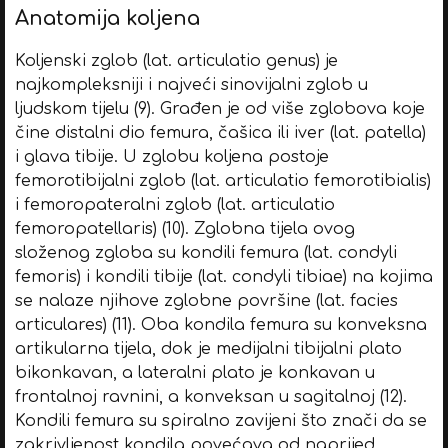
Anatomija koljena
Koljenski zglob (lat. articulatio genus) je
najkompleksniji i najveći sinovijalni zglob u
ljudskom tijelu (9). Građen je od više zglobova koje
čine distalni dio femura, čašica ili iver (lat. patella)
i glava tibije. U zglobu koljena postoje
femorotibijalni zglob (lat. articulatio femorotibialis)
i femoropateralni zglob (lat. articulatio
femoropatellaris) (10). Zglobna tijela ovog
složenog zgloba su kondili femura (lat. condyli
femoris) i kondili tibije (lat. condyli tibiae) na kojima
se nalaze njihove zglobne površine (lat. facies
articulares) (11). Oba kondila femura su konveksna
artikularna tijela, dok je medijalni tibijalni plato
bikonkavan, a lateralni plato je konkavan u
frontalnoj ravnini, a konveksan u sagitalnoj (12).
Kondili femura su spiralno zavijeni što znači da se
zakrivljenost kondila povećava od naprijed