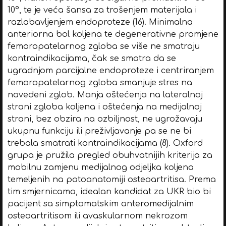
10°, te je veća šansa za trošenjem materijala i
razlabavljenjem endoproteze (16). Minimalna
anteriorna bol koljena te degenerativne promjene
femoropatelarnog zgloba se više ne smatraju
kontraindikacijama, čak se smatra da se
ugradnjom parcijalne endoproteze i centriranjem
femoropatelarnog zgloba smanjuje stres na
navedeni zglob. Manja oštećenja na lateralnoj
strani zgloba koljena i oštećenja na medijalnoj
strani, bez obzira na ozbiljnost, ne ugrožavaju
ukupnu funkciju ili preživljavanje pa se ne bi
trebala smatrati kontraindikacijama (8). Oxford
grupa je pružila pregled obuhvatnijih kriterija za
mobilnu zamjenu medijalnog odjeljka koljena
temeljenih na patoanatomiji osteoartritisa. Prema
tim smjernicama, idealan kandidat za UKR bio bi
pacijent sa simptomatskim anteromedijalnim
osteoartritisom ili avaskularnom nekrozom