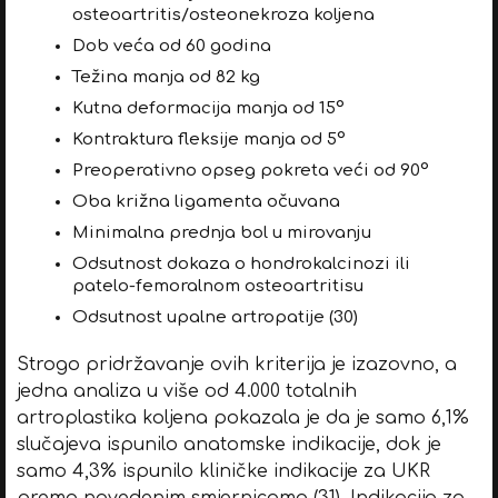
osteoartritis/osteonekroza koljena
Dob veća od 60 godina
Težina manja od 82 kg
Kutna deformacija manja od 15°
Kontraktura fleksije manja od 5°
Preoperativno opseg pokreta veći od 90°
Oba križna ligamenta očuvana
Minimalna prednja bol u mirovanju
Odsutnost dokaza o hondrokalcinozi ili
patelo-femoralnom osteoartritisu
Odsutnost upalne artropatije (30)
Strogo pridržavanje ovih kriterija je izazovno, a
jedna analiza u više od 4.000 totalnih
artroplastika koljena pokazala je da je samo 6,1%
slučajeva ispunilo anatomske indikacije, dok je
samo 4,3% ispunilo kliničke indikacije za UKR
prema navedenim smjernicama (31). Indikacija za