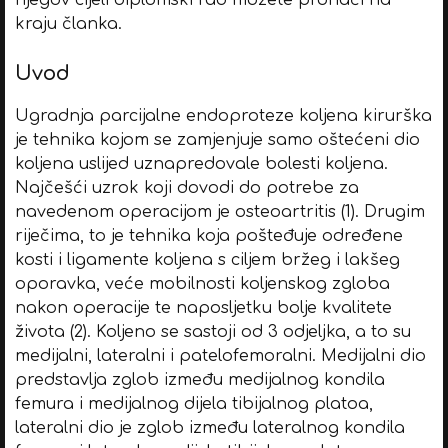
kraju članka.
Uvod
Ugradnja parcijalne endoproteze koljena kirurška
je tehnika kojom se zamjenjuje samo oštećeni dio
koljena uslijed uznapredovale bolesti koljena.
Najčešći uzrok koji dovodi do potrebe za
navedenom operacijom je osteoartritis (1). Drugim
riječima, to je tehnika koja pošteđuje određene
kosti i ligamente koljena s ciljem bržeg i lakšeg
oporavka, veće mobilnosti koljenskog zgloba
nakon operacije te naposljetku bolje kvalitete
života (2). Koljeno se sastoji od 3 odjeljka, a to su
medijalni, lateralni i patelofemoralni. Medijalni dio
predstavlja zglob između medijalnog kondila
femura i medijalnog dijela tibijalnog platoa,
lateralni dio je zglob između lateralnog kondila